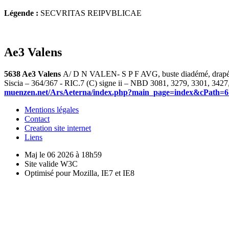
Légende :
SECVRITAS REIPVBLICAE
Ae3 Valens
5638 Ae3 Valens
A/ D N VALEN- S P F AVG, buste diadémé, drapé e
Siscia – 364/367 - RIC.7 (C) signe ii – NBD 3081, 3279, 3301, 3427
muenzen.net/ArsAeterna/index.php?main_page=index&cPath=6&
Mentions légales
Contact
Creation site internet
Liens
Maj le 06 2026 à 18h59
Site valide W3C
Optimisé pour Mozilla, IE7 et IE8