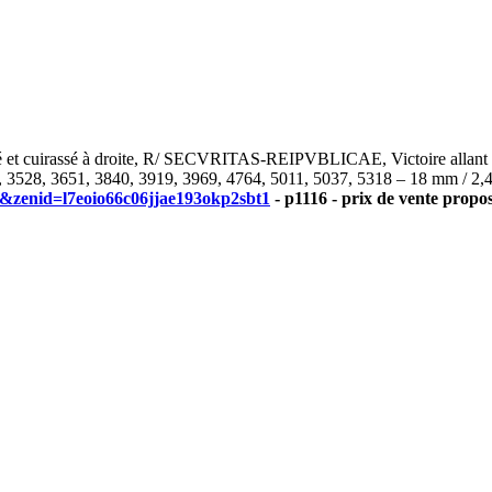
t cuirassé à droite, R/ SECVRITAS-REIPVBLICAE, Victoire allant à
, 3528, 3651, 3840, 3919, 3969, 4764, 5011, 5037, 5318 – 18 mm / 2,4
zenid=l7eoio66c06jjae193okp2sbt1
- p1116 - prix de vente propos