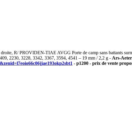
oite, R/ PROVIDEN-TIAE AVGG Porte de camp sans battants surmonté
409, 2230, 3228, 3342, 3367, 3594, 4541 – 19 mm / 2,2 g -
Ars-Aeter
zenid=l7eoio66c06jjae193okp2sbt1
- p1200 - prix de vente propo