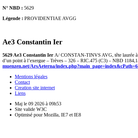
N° NBD :
5629
Légende :
PROVIDENTIAE AVGG
Ae3 Constantin Ier
5629 Ae3 Constantin Ier
A/ CONSTAN-TINVS AVG, tête laurée à dr
d’un point à l’exergue – Trèves – 326 – RIC.475 (C3) – NBD 1184,1
muenzen.net/ArsAeterna/index.php?main_page=index&cPath=6&
Mentions légales
Contact
Creation site internet
Liens
Maj le 09 2026 à 09h53
Site valide W3C
Optimisé pour Mozilla, IE7 et IE8