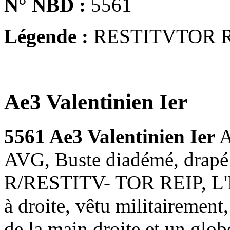
N° NBD :
5561
Légende :
RESTITVTOR R
Ae3 Valentinien Ier
5561 Ae3 Valentinien Ier
A
AVG, Buste diadémé, drapé e
R/RESTITV- TOR REIP, L'E
à droite, vêtu militairemen
de la main droite et un glo