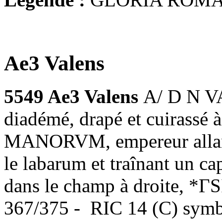
Ae3 Valens
5549 Ae3 Valens
A/ D N V
diadémé, drapé et cuirassé
MANORVM, empereur allant à
le labarum et traînant un ca
dans le champ à droite, *ΓS
367/375 - RIC 14 (C) symb