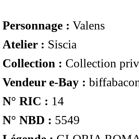
Personnage :
Valens
Atelier :
Siscia
Collection :
Collection pri
Vendeur e-Bay :
biffabaco
N° RIC :
14
N° NBD :
5549
Légende :
GLORIA ROM