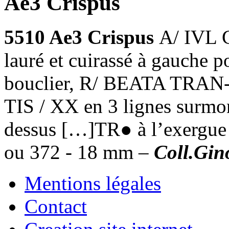
Ae3 Crispus
5510 Ae3 Crispus
A/ IVL
lauré et cuirassé à gauche po
bouclier, R/ BEATA TRAN-
TIS / XX en 3 lignes surmon
dessus […]TR● à l’exergue
ou 372 - 18 mm –
Coll.Gin
Mentions légales
Contact