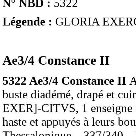
N° NBD :
5322
Légende :
GLORIA EXER
Ae3/4 Constance II
5322 Ae3/4 Constance II
A
buste diadémé, drapé et cui
EXER]-CITVS, 1 enseigne en
haste et appuyés à leurs bo
Thessalonique – 337/340 –