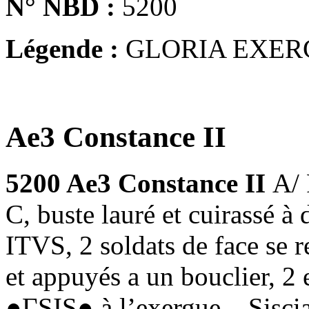
N° NBD :
5200
Légende :
GLORIA EXER
Ae3 Constance II
5200 Ae3 Constance II
A/
C, buste lauré et cuirassé
ITVS, 2 soldats de face se 
et appuyés a un bouclier, 2 
●ΓSIS● à l’exergue – Sisci