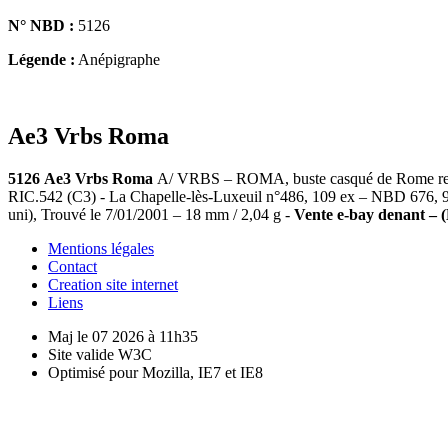
N° NBD :
5126
Légende :
Anépigraphe
Ae3 Vrbs Roma
5126
Ae3 Vrbs Roma
A/ VRBS – ROMA, buste casqué de Rome revêt
RIC.542 (C3) - La Chapelle-lès-Luxeuil n°486, 109 ex – NBD 676, 9
uni), Trouvé le 7/01/2001 – 18 mm / 2,04 g -
Vente e-bay denant – (
Mentions légales
Contact
Creation site internet
Liens
Maj le 07 2026 à 11h35
Site valide W3C
Optimisé pour Mozilla, IE7 et IE8