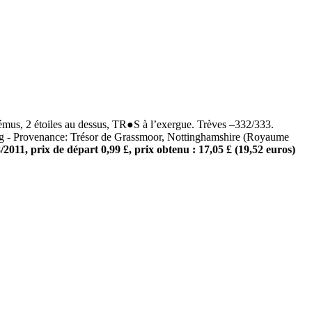
s, 2 étoiles au dessus, TR●S à l’exergue. Trèves –332/333.
 g - Provenance: Trésor de Grassmoor, Nottinghamshire (Royaume
/2011, prix de départ 0,99 £, prix obtenu : 17,05 £ (19,52 euros)