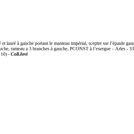
ré à gauche portant le manteau impérial, sceptre sur l’épaule gauche,
a gauche, rameau a 3 branches à gauche, PCONST à l’exergue – Arles -
 10) -
Coll.Iovi