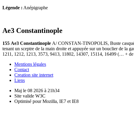
Légende :
Anépigraphe
Ae3 Constantinople
155
Ae3 Constantinople
A/ CONSTAN-TINOPOLIS, Buste casqué et lau
tenant un sceptre de la main droite et appuyée sur un bouclier de l
1211, 1212, 1213, 3573, 9413, 11802, 14307, 15114, 16499 (… + de
Mentions légales
Contact
Creation site internet
Liens
Maj le 08 2026 à 21h34
Site valide W3C
Optimisé pour Mozilla, IE7 et IE8