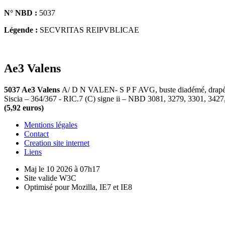
N° NBD :
5037
Légende :
SECVRITAS REIPVBLICAE
Ae3 Valens
5037 Ae3 Valens
A/ D N VALEN- S P F AVG, buste diadémé, drapé e
Siscia – 364/367 - RIC.7 (C) signe ii – NBD 3081, 3279, 3301, 3427
(5,92 euros)
Mentions légales
Contact
Creation site internet
Liens
Maj le 10 2026 à 07h17
Site valide W3C
Optimisé pour Mozilla, IE7 et IE8