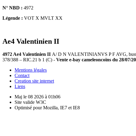
N° NBD :
4972
Légende :
VOT X MVLT XX
Ae4 Valentinien II
4972 Ae4 Valentinien II
A/ D N VALENTINIANVS P F AVG, buste dia
378/388 – RIC.21 b 1 (C) -
Vente e-bay cameleoncoins du 28/07/2011
Mentions légales
Contact
Creation site internet
Liens
Maj le 08 2026 à 01h06
Site valide W3C
Optimisé pour Mozilla, IE7 et IE8