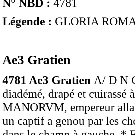
N° NBD :
4781
Légende :
GLORIA ROM
Ae3 Gratien
4781 Ae3 Gratien
A/ D N 
diadémé, drapé et cuirassé
MANORVM, empereur allant à
un captif a genou par les c
dans le champ à gauche, * F