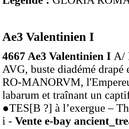
Ae3 Valentinien I
4667 Ae3 Valentinien I
A/
AVG, buste diadémé drapé e
RO-MANORVM, l'Empereur a
labarum et traînant un capti
●TES[B ?] à l’exergue – Th
i -
Vente e-bay ancient_tre