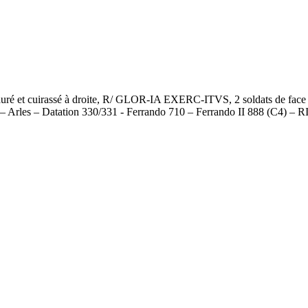
 cuirassé à droite, R/ GLOR-IA EXERC-ITVS, 2 soldats de face se re
ue – Arles – Datation 330/331 - Ferrando 710 – Ferrando II 888 (C4) –