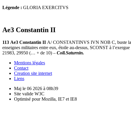
Légende :
GLORIA EXERCITVS
Ae3 Constantin II
113
Ae3 Constantin II
A/ CONSTANTINVS IVN NOB C, buste lauré et
enseignes militaires entre eux, étoile au-dessus, SCONST à l’exerg
21983, 29950 (… + de 10) –
Coll.Saturnin.
Mentions légales
Contact
Creation site internet
Liens
Maj le 06 2026 à 08h39
Site valide W3C
Optimisé pour Mozilla, IE7 et IE8