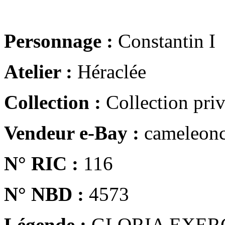
Personnage :
Constantin I
Atelier :
Héraclée
Collection :
Collection pri
Vendeur e-Bay :
cameleonc
N° RIC :
116
N° NBD :
4573
Légende :
GLORIA EXER