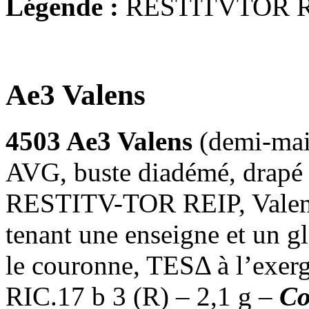
Légende :
RESTITVTOR R
Ae3 Valens
4503 Ae3 Valens
(demi-mai
AVG, buste diadémé, drapé e
RESTITV-TOR REIP, Valens d
tenant une enseigne et un g
le couronne, TESΔ à l’exer
RIC.17 b 3 (R) – 2,1 g –
Co