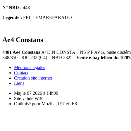
N° NBD :
4481
Légende :
FEL TEMP REPARATIO
Ae4 Constans
4481 Ae4 Constans
A/ D N CONSTA – NS P F AVG, buste diadémé, dr
348/350 - RIC.232 (C4) – NBD 2325 -
Vente e-bay lellien du 10/07
Mentions légales
Contact
Creation site internet
Liens
Maj le 07 2026 à 14h00
Site valide W3C
Optimisé pour Mozilla, IE7 et IE8