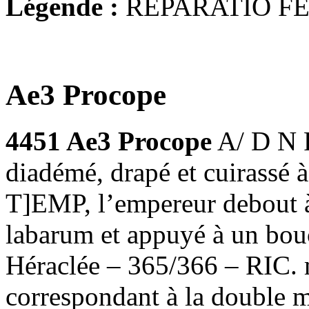
Légende :
REPARATIO FE
Ae3 Procope
4451 Ae3 Procope
A/ D N 
diadémé, drapé et cuirass
T]EMP, l’empereur debout à 
labarum et appuyé à un bou
Héraclée – 365/366 – RIC. m
correspondant à la double 