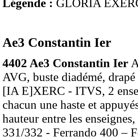
Légende :
GLORIA EXER
Ae3 Constantin Ier
4402 Ae3 Constantin Ier
A
AVG, buste diadémé, drapé 
[IA E]XERC - ITVS, 2 ensei
chacun une haste et appuyés
hauteur entre les enseignes
331/332 - Ferrando 400 – F