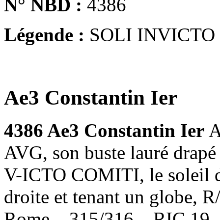
N° NBD :
4386
Légende :
SOLI INVICTO
Ae3 Constantin Ier
4386 Ae3 Constantin Ier
A
AVG, son buste lauré drapé 
V-ICTO COMITI, le soleil d
droite et tenant un globe, 
Rome – 315/316 – RIC.19 