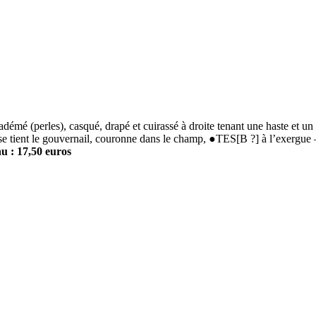
é (perles), casqué, drapé et cuirassé à droite tenant une haste
assise tient le gouvernail, couronne dans le champ, ●TES[B ?] à l’exerg
u : 17,50 euros