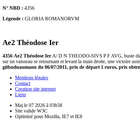
N° NBD :
4356
Légende :
GLORIA ROMANORVM
Ae2 Théodose Ier
4356
Ae2 Théodose Ier
A/ D N THEODO-SIVS P F AVG, buste diadém
sur un vaisseau se retournant et levant la main droite, une victoire 
gitbudnaumann du 06/07/2011, prix de départ 1 euros, prix obten
Mentions légales
Contact
Creation site internet
Liens
Maj le 07 2026 à 03h58
Site valide W3C
Optimisé pour Mozilla, IE7 et IE8