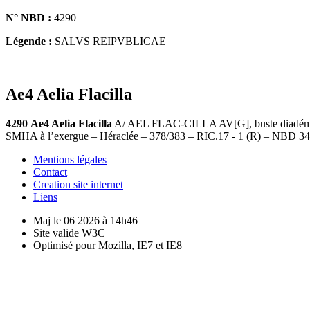
N° NBD :
4290
Légende :
SALVS REIPVBLICAE
Ae4 Aelia Flacilla
4290
Ae4 Aelia Flacilla
A/ AEL FLAC-CILLA AV[G], buste diadémé et 
SMHA à l’exergue – Héraclée – 378/383 – RIC.17 - 1 (R) – NBD 34
Mentions légales
Contact
Creation site internet
Liens
Maj le 06 2026 à 14h46
Site valide W3C
Optimisé pour Mozilla, IE7 et IE8