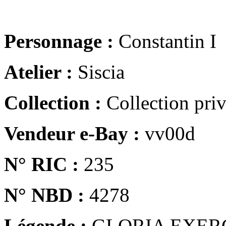
Personnage :
Constantin I
Atelier :
Siscia
Collection :
Collection pri
Vendeur e-Bay :
vv00d
N° RIC :
235
N° NBD :
4278
Légende :
GLORIA EXER