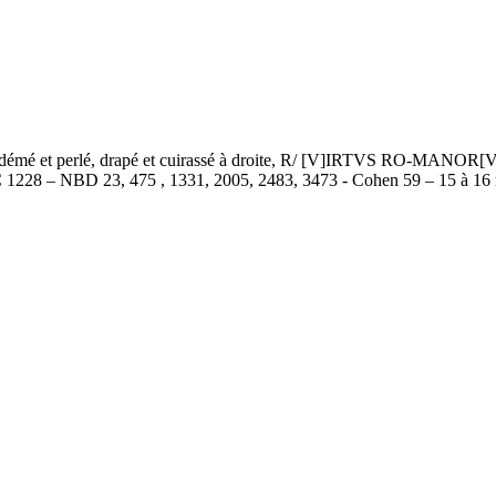
é et perlé, drapé et cuirassé à droite, R/ [V]IRTVS RO-MANOR[VM],
IC 1228 – NBD 23, 475 , 1331, 2005, 2483, 3473 - Cohen 59 – 15 à 16