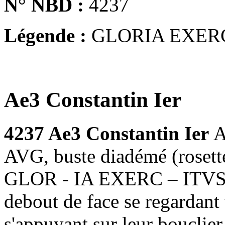
N° NBD :
4237
Légende :
GLORIA EXER
Ae3 Constantin Ier
4237 Ae3 Constantin Ier
A
AVG, buste diadémé (rosettes
GLOR - IA EXERC – ITVS, 2
debout de face se regardant
s'appuyant sur leur bouclie