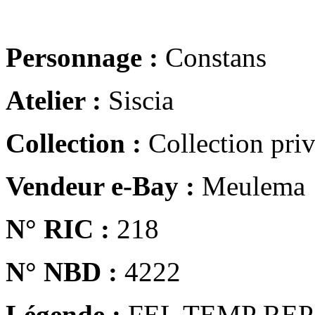
Personnage :
Constans
Atelier :
Siscia
Collection :
Collection pri
Vendeur e-Bay :
Meulema
N° RIC :
218
N° NBD :
4222
Légende :
FEL TEMP REP