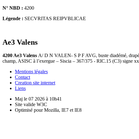
N° NBD :
4200
Légende :
SECVRITAS REIPVBLICAE
Ae3 Valens
4200 Ae3 Valens
A/ D N VALEN- S P F AVG, buste diadémé, drapé e
champ, ASISC à l’exergue – Siscia – 367/375 - RIC.15 (C3) signe xx
Mentions légales
Contact
Creation site internet
Liens
Maj le 07 2026 à 10h41
Site valide W3C
Optimisé pour Mozilla, IE7 et IE8