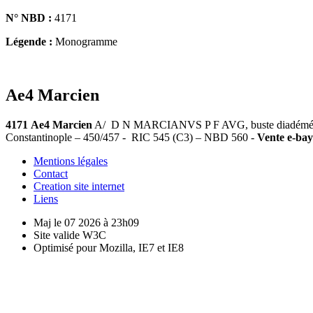
N° NBD :
4171
Légende :
Monogramme
Ae4 Marcien
4171
Ae4 Marcien
A/ D N MARCIANVS P F AVG, buste diadémé, drap
Constantinople – 450/457 - RIC 545 (C3) – NBD 560 -
Vente e-bay
Mentions légales
Contact
Creation site internet
Liens
Maj le 07 2026 à 23h09
Site valide W3C
Optimisé pour Mozilla, IE7 et IE8