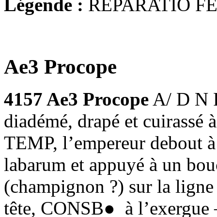
Légende :
REPARATIO FE
Ae3 Procope
4157 Ae3 Procope
A/ D N 
diadémé, drapé et cuirass
TEMP, l’empereur debout à g
labarum et appuyé à un bouc
(champignon ?) sur la ligne
tête, CONSB● à l’exergue 