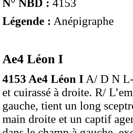
N° NBD :
4153
Légende :
Anépigraphe
Ae4 Léon I
4153 Ae4 Léon I
A/ D N L-
et cuirassé à droite. R/ L’e
gauche, tient un long scept
main droite et un captif age
dans le champ à gauche, exe