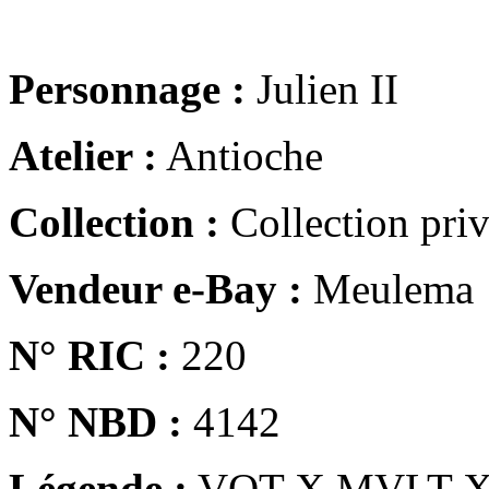
Personnage :
Julien II
Atelier :
Antioche
Collection :
Collection pri
Vendeur e-Bay :
Meulema
N° RIC :
220
N° NBD :
4142
Légende :
VOT X MVLT 