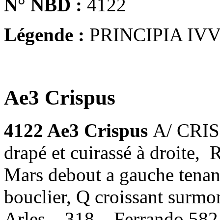
N° NBD :
4122
Légende :
PRINCIPIA IV
Ae3 Crispus
4122 Ae3 Crispus
A/ CRIS
drapé et cuirassé à droit
Mars debout a gauche tenan
bouclier, Q croissant surmon
Arles – 318 – Ferrando 582