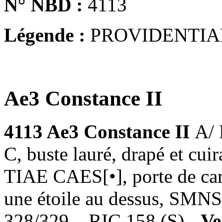
N° NBD :
4113
Légende :
PROVIDENTIA
Ae3 Constance II
4113 Ae3 Constance II
A/
C, buste lauré, drapé et c
TIAE CAES[•], porte de cam
une étoile au dessus, SMNS
328/329 – RIC.158 (S) -
Ve