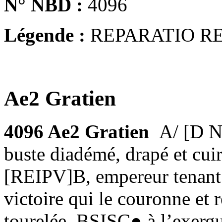
N° NBD :
4096
Légende :
REPARATIO R
Ae2 Gratien
4096 Ae2 Gratien
A/ [D 
buste diadémé, drapé et cu
[REIPV]B, empereur tenant
victoire qui le couronne et
tourelée, BSISC● à l’exerg