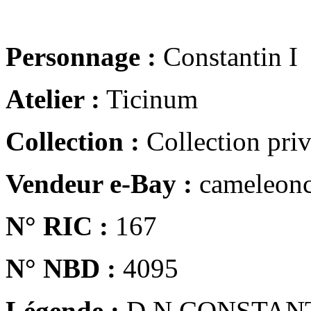
Personnage :
Constantin I
Atelier :
Ticinum
Collection :
Collection pri
Vendeur e-Bay :
cameleonc
N° RIC :
167
N° NBD :
4095
Légende :
D N CONSTAN