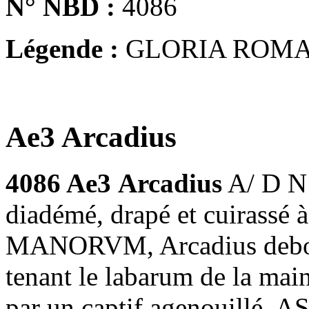
N° NBD :
4086
Légende :
GLORIA ROM
Ae3 Arcadius
4086 Ae3
Arcadius
A/ D N
diadémé, drapé et cuirassé
MANORVM, Arcadius debout 
tenant le labarum de la mai
par un captif agenouillé. A