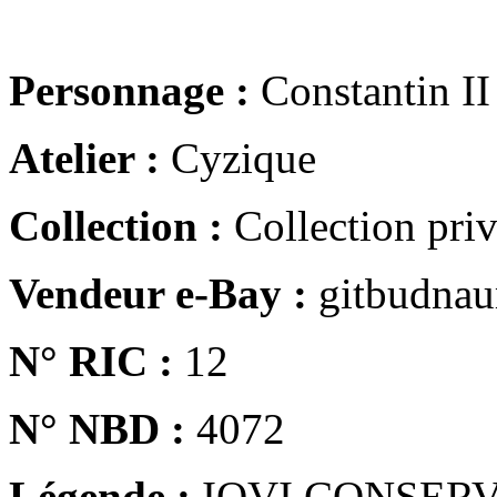
Personnage :
Constantin II
Atelier :
Cyzique
Collection :
Collection pri
Vendeur e-Bay :
gitbudna
N° RIC :
12
N° NBD :
4072
Légende :
IOVI CONSERV