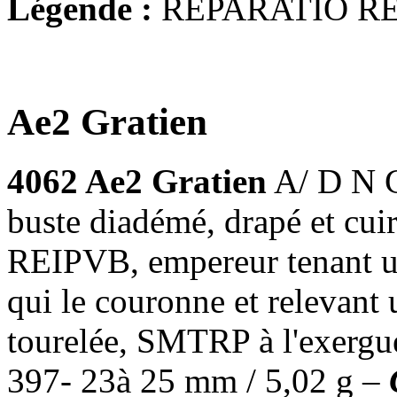
Légende :
REPARATIO R
Ae2 Gratien
4062 Ae2 Gratien
A/ D N 
buste diadémé, drapé et cu
REIPVB, empereur tenant un
qui le couronne et relevant
tourelée, SMTRP à l'exergu
397- 23à 25 mm / 5,02 g –