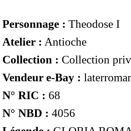
Personnage :
Theodose I
Atelier :
Antioche
Collection :
Collection pri
Vendeur e-Bay :
laterroma
N° RIC :
68
N° NBD :
4056
Légende :
GLORIA ROM