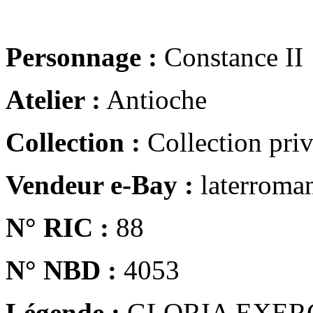
Personnage :
Constance II
Atelier :
Antioche
Collection :
Collection pri
Vendeur e-Bay :
laterroma
N° RIC :
88
N° NBD :
4053
Légende :
GLORIA EXER