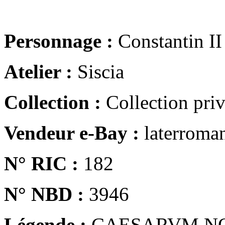
Personnage :
Constantin II
Atelier :
Siscia
Collection :
Collection pri
Vendeur e-Bay :
laterroma
N° RIC :
182
N° NBD :
3946
Légende :
CAESARVM N