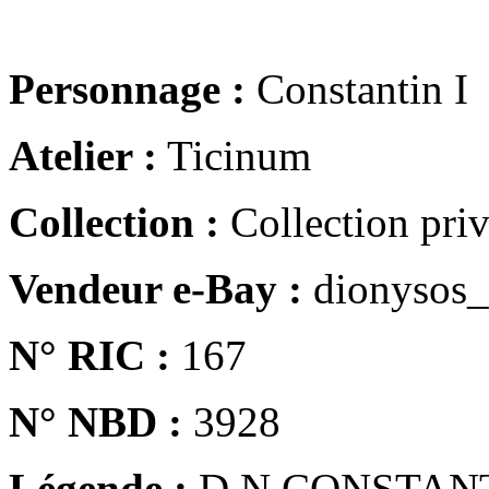
Personnage :
Constantin I
Atelier :
Ticinum
Collection :
Collection pri
Vendeur e-Bay :
dionysos_
N° RIC :
167
N° NBD :
3928
Légende :
D N CONSTAN