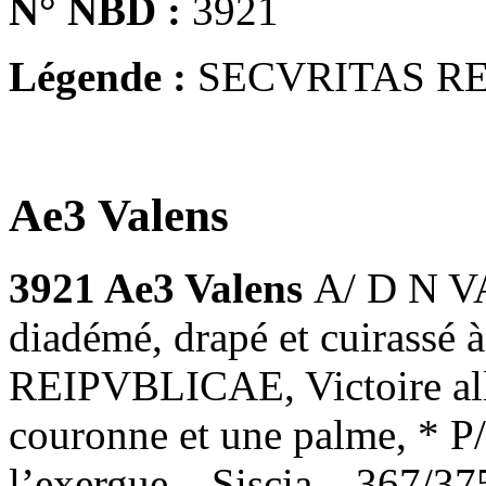
N° NBD :
3921
Légende :
SECVRITAS R
Ae3 Valens
3921 Ae3 Valens
A/ D N V
diadémé, drapé et cuirassé
REIPVBLICAE, Victoire all
couronne et une palme, * P
l’exergue – Siscia – 367/375