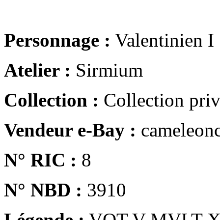
Personnage :
Valentinien I
Atelier :
Sirmium
Collection :
Collection pri
Vendeur e-Bay :
cameleonc
N° RIC :
8
N° NBD :
3910
Légende :
VOT V MVLT 