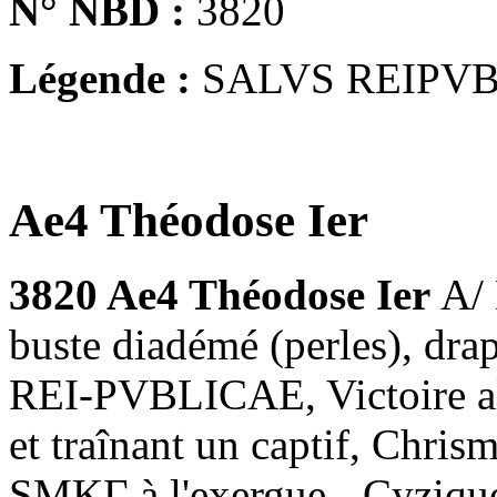
N° NBD :
3820
Légende :
SALVS REIPV
Ae4 Théodose Ier
3820 Ae4 Théodose Ier
A/
buste diadémé (perles), dra
REI-PVBLICAE, Victoire all
et traînant un captif, Chri
SMKΓ à l'exergue - Cyzique