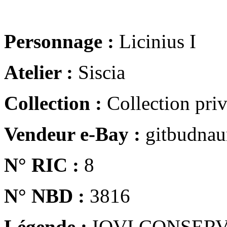
Personnage :
Licinius I
Atelier :
Siscia
Collection :
Collection pri
Vendeur e-Bay :
gitbudna
N° RIC :
8
N° NBD :
3816
Légende :
IOVI CONSERV