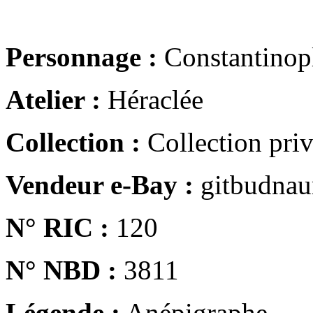
Personnage :
Constantinop
Atelier :
Héraclée
Collection :
Collection pri
Vendeur e-Bay :
gitbudna
N° RIC :
120
N° NBD :
3811
Légende :
Anépigraphe