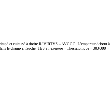
é et cuirassé à droite R/ VIRTVS – AVGGG, L’empereur debout à gau
 [Γ] dans le champ à gauche, TES à l’exergue – Thessalonique – 383/388 –