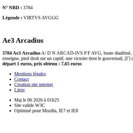
N° NBD :
3784
Légende :
VIRTVS AVGGG
Ae3 Arcadius
3784 Ae3
Arcadius
A/ D N ARCAD-IVS P F AVG, buste diadémé, drap
enseigne, pied droit sur un captif, une victoire tient le gouvernail,
départ 1 euros, prix obtenu : 7,65 euros
Mentions légales
Contact
Creation site internet
Liens
Maj le 06 2026 à 01h25
Site valide W3C
Optimisé pour Mozilla, IE7 et IE8