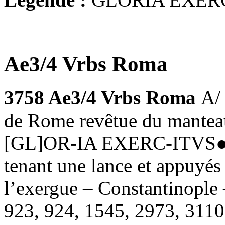
Ae3/4 Vrbs Roma
3758 Ae3/4 Vrbs Roma
A/
de Rome revêtue du manteau
[GL]OR-IA EXERC-ITVS●, u
tenant une lance et appuyés
l’exergue – Constantinopl
923, 924, 1545, 2973, 3110