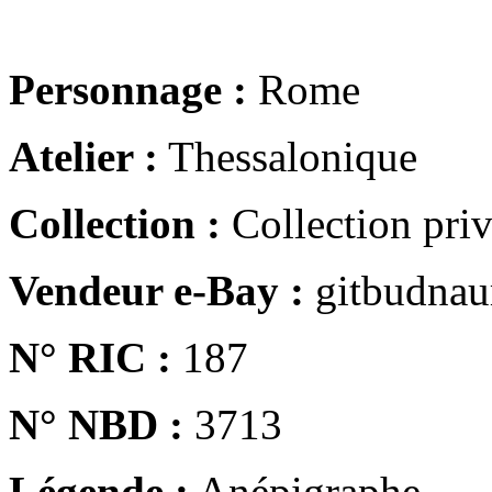
Personnage :
Rome
Atelier :
Thessalonique
Collection :
Collection pri
Vendeur e-Bay :
gitbudna
N° RIC :
187
N° NBD :
3713
Légende :
Anépigraphe